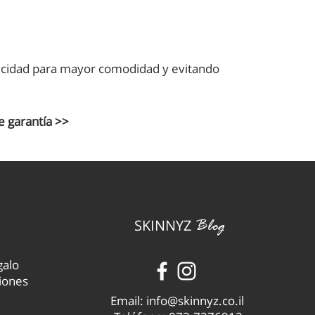
asticidad para mayor comodidad y evitando
e garantía >>
SKINNYZ
Blog
galo
iones
Email:
info@skinnyz.co.il