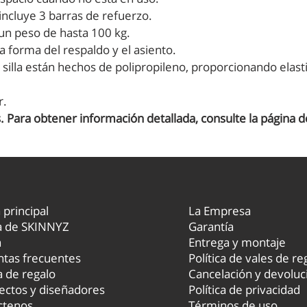
 incluye 3 barras de refuerzo.
 un peso de hasta 100 kg.
a forma del respaldo y el asiento.
 la silla están hechos de polipropileno, proporcionando el
r.
. Para obtener información detallada, consulte la página d
 principal
La Empresa
a de SKINNYZ
Garantía
a
Entrega y montaje
tas frecuentes
Política de vales de re
a de regalo
Cancelación y devoluc
ectos y diseñadores
Política de privacidad
ctenos
Términos de uso