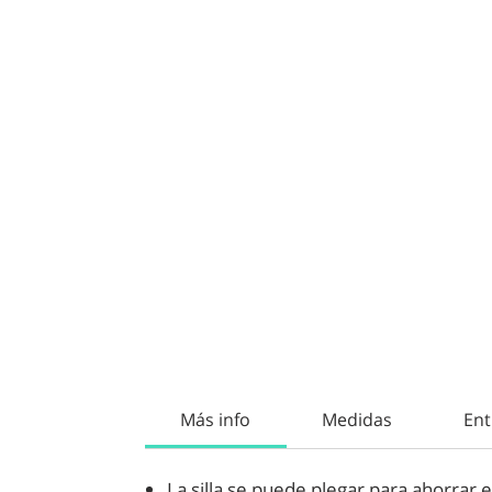
Más info
Medidas
Ent
La silla se puede plegar para ahorrar 