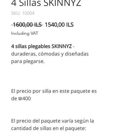
4 Sillas SKINNYZ
SKU: 10004
Precio
Precio
 1600,00 ILS 
1540,00 ILS
de
Including VAT
oferta
4 sillas plegables SKINNYZ
-
duraderas, cómodas y diseñadas
para plegarse.
El precio por silla en este paquete es
de ₪400
El precio del paquete varía según la
cantidad de sillas en el paquete: