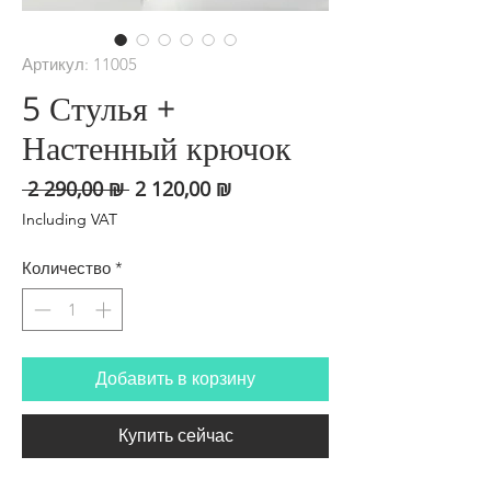
Артикул: 11005
5 Стулья +
Настенный крючок
Обычная
Спеццена
 2 290,00 ₪ 
2 120,00 ₪
цена
Including VAT
Количество
*
Добавить в корзину
Купить сейчас