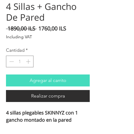
4 Sillas + Gancho
De Pared
Precio
Precio
 1890,00 ILS 
1760,00 ILS
de
Including VAT
oferta
Cantidad
*
Agregar al carrito
Realizar compra
4 sillas plegables SKINNYZ con 1
gancho montado en la pared