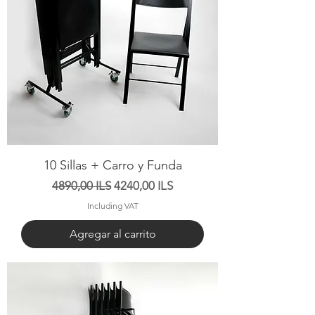
10 Sillas + Carro y Funda
Precio
Precio de oferta
4890,00 ILS
4240,00 ILS
Including VAT
Agregar al carrito