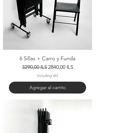
6 Sillas + Carro y Funda
Precio
Precio de oferta
3290,00 ILS
2840,00 ILS
Including VAT
Agregar al carrito