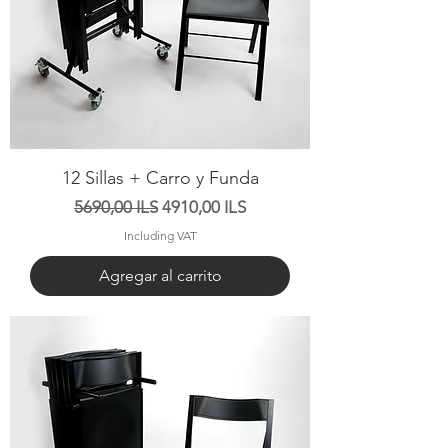
12 Sillas + Carro y Funda
Precio
Precio de oferta
5690,00 ILS
4910,00 ILS
Including VAT
Agregar al carrito