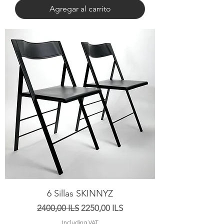
Agregar al carrito
6 Sillas SKINNYZ
Precio
Precio de oferta
2400,00 ILS
2250,00 ILS
Including VAT