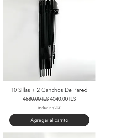
10 Sillas + 2 Ganchos De Pared
Precio
Precio de oferta
4580,00 ILS
4040,00 ILS
Including VAT
Agregar al carrito