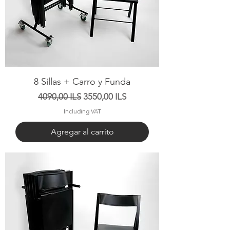
8 Sillas + Carro y Funda
Precio
Precio de oferta
4090,00 ILS
3550,00 ILS
Including VAT
Agregar al carrito