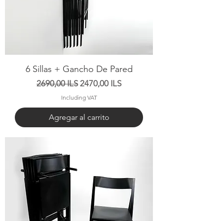
6 Sillas + Gancho De Pared
Precio
Precio de oferta
2690,00 ILS
2470,00 ILS
Including VAT
Agregar al carrito