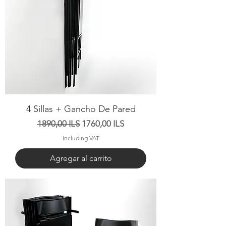
4 Sillas + Gancho De Pared
Precio
Precio de oferta
1890,00 ILS
1760,00 ILS
Including VAT
Agregar al carrito