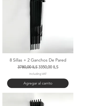
8 Sillas + 2 Ganchos De Pared
Precio
Precio de oferta
3780,00 ILS
3350,00 ILS
Including VAT
Agregar al carrito