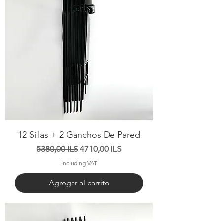
12 Sillas + 2 Ganchos De Pared
Precio
Precio de oferta
5380,00 ILS
4710,00 ILS
Including VAT
Agregar al carrito