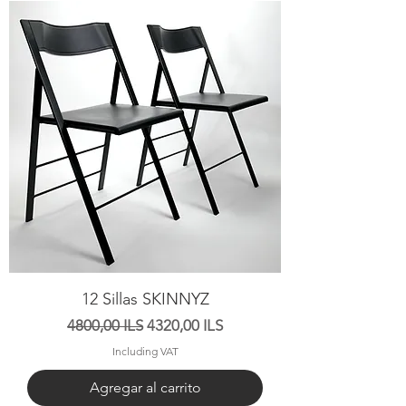
12 Sillas SKINNYZ
Precio
Precio de oferta
4800,00 ILS
4320,00 ILS
Including VAT
Agregar al carrito