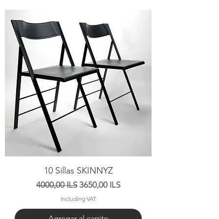
10 Sillas SKINNYZ
Precio
Precio de oferta
4000,00 ILS
3650,00 ILS
Including VAT
Agregar al carrito